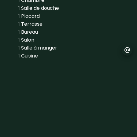
1 Chambre
1 Salle de douche
1 Placard
1 Terrasse
1 Bureau
1 Salon
1 Salle à manger
1 Cuisine
Proximités
Aéroport
Autoroute
Bus
Centre ville
Cinéma
École secondaire
Commerces
Crèche