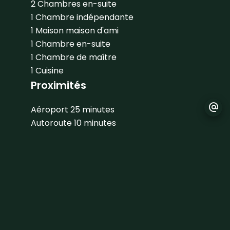
2 Chambres
en-suite
1 Chambre
indépendante
1 Maison
maison d'ami
1 Chambre
en-suite
1 Chambre de maître
1 Cuisine
Proximités
Aéroport
25 minutes
Autoroute
10 minutes
Centre ville
5 minutes
Prestations
Air conditionné
Cheminée
Domotique
Double vitrage
Fenêtres coulissantes