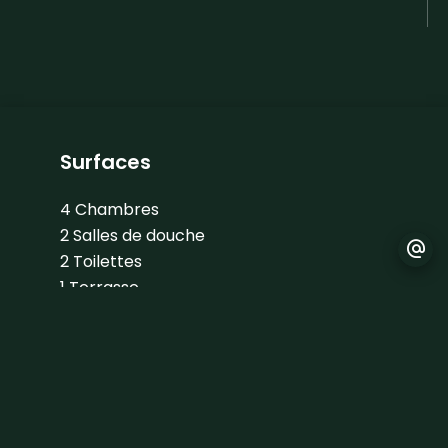
Surfaces
4 Chambres
2 Salles de douche
2 Toilettes
1 Terrasse
1 Balcon
1 Parking extérieur
1 Cuisine équipée
Proximités
Aéroport
30 minutes