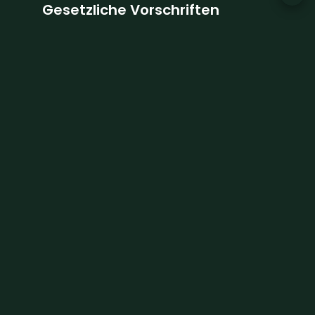
Gesetzliche Vorschriften
Kommission zu Lasten des Verkäufers
Keine Informationen verfügbar
+
−